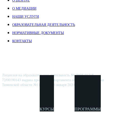
О ЦЕНТРЕ
О МЕДИАЦИИ
НАШИ УСЛУГИ
ОБРАЗОВАТЕЛЬНАЯ ДЕЯТЕЛЬНОСТЬ
НОРМАТИВНЫЕ ДОКУМЕНТЫ
КОНТАКТЫ
ЦЕНТР ДОПОЛНИТЕЛЬНОГО
ПРОФЕССИОНАЛЬНОГО ОБРАЗОВАНИЯ
Лицензия на образовательную деятельность № Л035-01215-
72/00190143 выдана приказом Департамента образования и науки
Тюменской области №11/ОД от 16 января 2020 г.
КУРСЫ
ПРОГРАММЫ