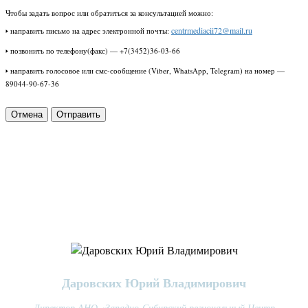
Чтобы задать вопрос или обратиться за консультацией можно:
centrmediacii72@mail.ru
🢒 направить письмо на адрес электронной почты:
🢒 позвонить по телефону(факс) — +7(3452)36-03-66
🢒 направить голосовое или смс-сообщение (Viber, WhatsApp, Telegram) на номер —
89044-90-67-36
Отмена
МЕДИАТОРЫ ЦЕНТРА
Даровских Юрий Владимирович
Директор АНО «Западно-Сибирский региональный Центр