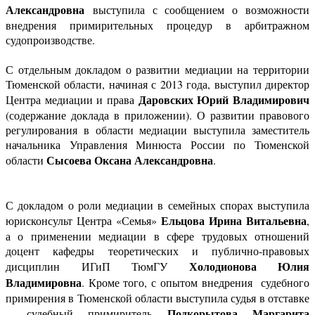
Александровна
выступила с сообщением о возможности
внедрения примирительных процедур в арбитражном
судопроизводстве.
С отдельным докладом о развитии медиации на территории
Тюменской области, начиная с 2013 года, выступил директор
Даровских Юрий Владимирович
Центра медиации и права
(содержание доклада в приложении). О развитии правового
регулирования в области медиации выступила заместитель
начальника Управления Минюста России по Тюменской
Сысоева Оксана Александровна
области
.
С докладом о роли медиации в семейных спорах выступила
Ельцова Ирина Витальевна
юрисконсульт Центра «Семья»
,
а о применении медиации в сфере трудовых отношений
доцент кафедры теоретических и публично-правовых
Холодионова Юлия
дисциплин ИГиП ТюмГУ
Владимировна
. Кроме того, с опытом внедрения судебного
примирения в Тюменской области выступила судья в отставке
Подкорытова Маргарита
– судебный примиритель