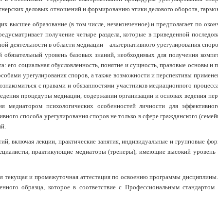
ртнерских деловых отношений и формированию этики делового оборота, гарм
х высшее образование (в том числе, незаконченное) и предполагает по око
едусматривает получение четыре раздела, которые в приведенной последов
ой деятельности в области медиации – альтернативного урегулирования спор
ой обязательный уровень базовых знаний, необходимых для получения комп
та: его социальная обусловленность, понятие и сущность, правовые основы 
особами урегулирования споров, а также возможности и перспективы примене
знакомиться с правами и обязанностями участников медиационного процесса
ведения процедуры медиации, содержании организации и основах ведения пер
ния медиатором психологических особенностей личности для эффективно
ного способа урегулирования споров не только в сфере гражданского (семейн
й.
й, включая лекции, практические занятия, индивидуальные и групповые фор
пециалисты, практикующие медиаторы (тренеры), имеющие высокий уровень 
ся текущая и промежуточная аттестация по освоению программы дисциплины.
енного образца, которое в соответствие с Профессиональным стандартом