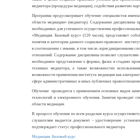
медиатора (процедуры медиации), содействия развитию па
Программа предусматривает обучение специалистов имеющи
области медиации» (медиатор). Содержание дисциплины пр
необходимых для успешного осуществления профессиональн
«Медиация. Базовый курс» (120 часов), представляет соб
понятия и категории данного социально-правового институ
в соотношении с иными, в том числе, юрисдикционными сп
отношений. Содержание дисциплины позволит слушателям о
необходимое представление о формах, фазах и стадиях про
техниках медиатора, а также возможностях использова
возможности применения института медиации как альтернатив
сфере административных и иных публичных правоотношени
Обучение проводится с применением основных видов заняти
технологий и электронного обучения. Занятия проводят с
области медиации.
В процессе обучения по всем разделам курса осуществляет
слушателям выдается документ - удостоверение установл
подтверждает статус профессионального медиатора.
Медиация. Базовый курс