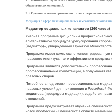
1. ознакомление слушателей с новационными способами эфф
общественных отношений;
2. Обучение основам применения техник разрешения конфли
Медиация в сфере межнациональных и межконфессиональны
Медиатор социальных конфликтов (260 часов)
Учебная программа дисциплины профессионально
альтернативной процедуре урегулирования споров 
(медиатор)», утвержденным Приказом Министерства
Программа имеет комплексно-концентрированную п
правового института, так и эффективного средств
Программа является дополнительной профессиона
профессиональные компетенции, а полученная кв
правовых споров.
Потребность подготовки профессиональных медиато
правовых условий для применения в Российской Фе
медиатора (процедуры медиации), содействия раз
отношений.
Программа предусматривает обучение специалисто
новой профессии «Специалист в области медиации