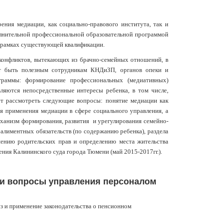
ния медиации, как социально-правового института, так и
олнительной профессиональной образовательной программой
 рамках существующей квалификации.
 конфликтов, вытекающих из брачно-семейных отношений, в
ет быть полезным сотрудникам КНДиЗП, органов опеки и
граммы: формирование профессиональных (медиативных)
ляются непосредственные интересы ребенка, в том числе,
ает рассмотреть следующие вопросы: понятие медиации как
я применения медиации в сфере социального управления, а
ханизм формирования, развития и урегулирования семейно-
алиментных обязательств (по содержанию ребенка), раздела
шению родительских прав и определению места жительства
ния Калининского суда города Тюмени (май 2015-2017гг.).
и вопросы управления персоналом
из и применение законодательства о пенсионном