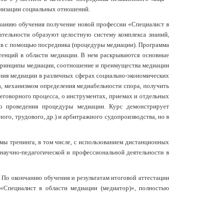
онизации социальных отношений.
нчанию обучения получение новой профессии «Специалист в
ательности образуют целостную систему комплекса знаний,
ов с помощью посредника (процедуры медиации). Программа
етенций в области медиации. В нем раскрываются основные
и принципы медиации, соотношение и преимущества медиации
ния медиации в различных сферах социально-экономических
, механизмом определения медиабельности спора, получить
еговорного процесса, о инструментах, приемах и отдельных
го проведения процедуры медиации. Курс демонстрирует
ого, трудового, др.) и арбитражного судопроизводства, но в
мы тренинга, в том числе, с использованием дистанционных
научно-педагогической и профессиональной деятельности в
 По окончанию обучения и результатам итоговой аттестации
 «Специалист в области медиации (медиатор)», полностью