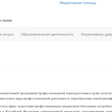
Медиативная помощь
и права
и услуги
Образовательная деятельность
Нормативные док
азовательной программой профессиональной переподготовки в целях получе
ения нового вида профессиональной деятельности (приобретение новой квалиф
ости в сфере подготовки профессиональных медиаторов обоснована потребнос
я в Российской Федерации альтернативной процедуры урегулирования споро