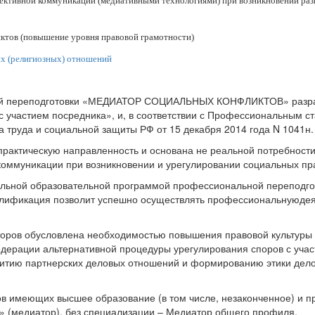
ективной коммуникации (медиативными технологиями) при возникновении разн
ктов (повышение уровня правовой грамотности)
х (религиозных) отношений
й переподготовки «МЕДИАТОР СОЦИАЛЬНЫХ КОНФЛИКТОВ» разрабо
с участием посредника», и, в соответствии с Профессиональным с
 труда и социальной защиты РФ от 15 декабря 2014 года N 1041н.
рактическую направленность и основана не реальной потребности
а коммуникации при возникновении и урегулировании социальных пр
льной образовательной программой профессиональной переподго
алификация позволит успешно осуществлять профессиональнуюдея
ров обусловлена необходимостью повышения правовой культуры р
дерации альтернативной процедуры урегулирования споров с участ
витию партнерских деловых отношений и формированию этики дело
в имеющих высшее образование (в том числе, незаконченное) и п
» (медиатор), без специализации – Медиатор общего профиля.