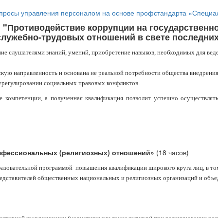
опросы управления персоналом на основе профстандарта «Специа
"Противодействие коррупции на государственно
лужебно-трудовых отношений в свете последних
ие слушателями знаний, умений, приобретение навыков, необходимых для веде
ую направленность и основана не реальной потребности общества внедрения м
урегулировании социальных правовых конфликтов.
е компетенции, а полученная квалификация позволит успешно осуществлят
нфессиональных (религиозных) отношений»
(18 часов)
разовательной программой повышения квалификации широкого круга лиц, в то
едставителей общественных национальных и религиозных организаций и объед