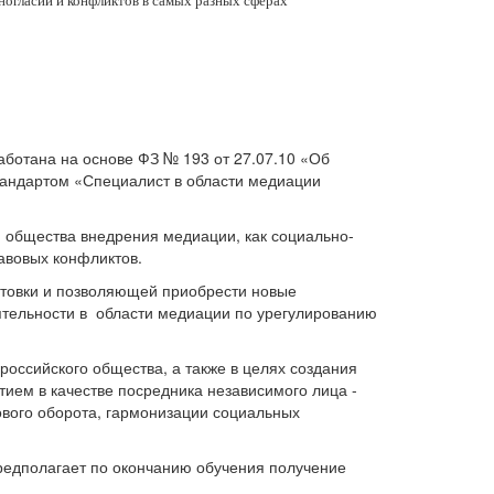
огласий и конфликтов в самых разных сферах
тана на основе ФЗ № 193 от 27.07.10 «Об
тандартом «Специалист в области медиации
 общества внедрения медиации, как социально-
авовых конфликтов.
товки и позволяющей приобрести новые
тельности в области медиации по урегулированию
оссийского общества, а также в целях создания
ием в качестве посредника независимого лица -
вого оборота, гармонизации социальных
редполагает по окончанию обучения получение