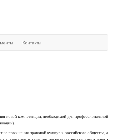
ументы
Контакты
ния новой компетенции, необходимой для профессиональной
икации).
тью повышения правовой культуры российского общества, а
в с участием в качестве посредника независимого лица -