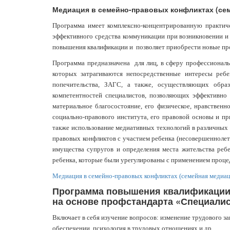
Медиация в семейно-правовых конфликтах (се
Программа имеет комплексно-концентрированную практиче
эффективного средства коммуникации при возникновении и
повышения квалификации и позволяет приобрести новые пр
Программа предназначена для лиц, в сферу профессиональ
которых затрагиваются непосредственные интересы реб
попечительства, ЗАГС, а также, осуществляющих обра
компетентностей специалистов, позволяющих эффективно 
материальное благосостояние, его физическое, нравствен
социально-правового института, его правовой основы и п
также использование медиативных технологий в различных
правовых конфликтов с участием ребенка (несовершеннолет
имущества супругов и определения места жительства реб
ребенка, которые были урегулированы с применением процед
Медиация в семейно-правовых конфликтах (семейная медиац
Программа повышения квалификации 
на основе профстандарта «Специали
Включает в себя изучение вопросов: изменение трудового за
обеспечении, психология в трудовых отношениях и др.