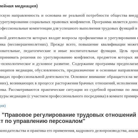
мейная медиация)
скую направленность и основана не реальной потребности общества внедре
 урегулировании социальных правовых конфликтов. Программа является доп
офессиональные компетенции для успешного выполнения трудовых функций в
ной деятельности которых входят вопросы профилактики и урегулирования
енка (несовершеннолетних). Прежде всего, повышение квалификации мож
зовательные, педагогические и иные воспитательные функции. Цель про
принимать решения по урегулированию конфликтов, предметом которых яв
но-психологическое и духовное развитие. Содержание программы предполаг
ринципов медиации, обусловленность, предназначение и основные направлени
 видах профессиональной деятельности. Основное внимание обращается на ме
них), возникающих в процессе расторжения брачных отношений, исполнения 
енка. Рассматриваются практические ситуации из судебной практики по ли
уры медиации (с участием профессионального посредника) в комнате примире
ия)
"Правовое регулирование трудовых отношений 
ст по управлению персоналом"
конодательства и практика его применения, кадрового делопроизводства, анал