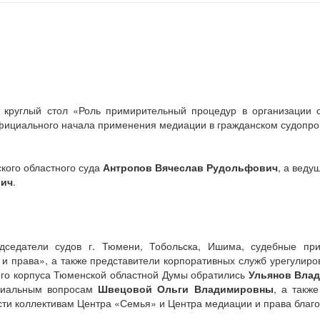
 круглый стол «Роль примирительный процедур в организации с
фициального начала применения медиации в гражданском судопро
кого областного суда
Антропов Вячеслав Рудольфович
, а вед
вич
.
едседатели судов г. Тюмени, Тобольска, Ишима, судебные п
 права», а также представители корпоративных служб урегулиро
ского корпуса Тюменской областной Думы обратились
Ульянов Вла
оциальным вопросам
Швецовой Ольги Владимировны
, а такж
сти коллективам Центра «Семья» и Центра медиации и права благ