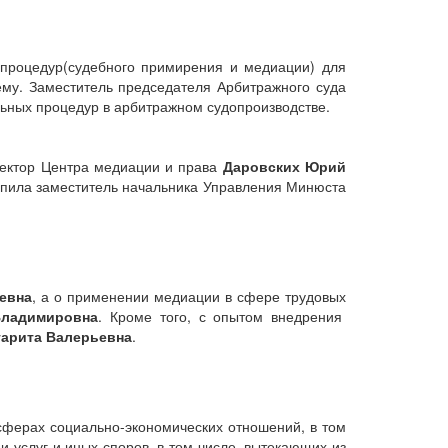
процедур(судебного примирения и медиации) для
му. Заместитель председателя Арбитражного суда
ьных процедур в арбитражном судопроизводстве.
ректор Центра медиации и права
Даровских Юрий
упила заместитель начальника Управления Минюста
евна
, а о применении медиации в сфере трудовых
ладимировна
. Кроме того, с опытом внедрения
арита Валерьевна
.
сферах социально-экономических отношений, в том
 услуг и иных споров, в том числе, вытекающих из