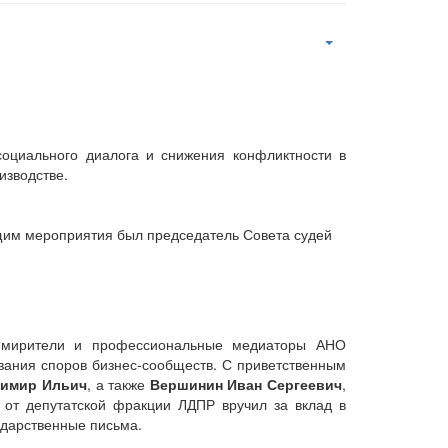
оциального диалога и снижения конфликтности в
изводстве.
ущим мероприятия был председатель Совета судей
римирители и профессиональные медиаторы АНО
вания споров бизнес-сообществ. С приветственным
димир Ильич
, а также
Вершинин Иван Сергеевич
,
е от депутатской фракции ЛДПР вручил за вклад в
одарственные письма.