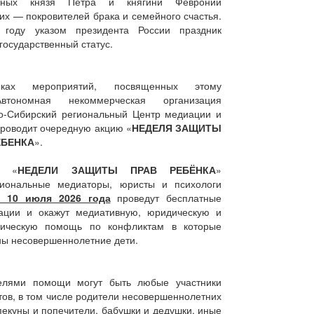
ерных князя Петра и княгини Февронии
х — покровителей брака и семейного счастья.
году указом президента России праздник
государственный статус.
ах мероприятий, посвященных этому
тономная некоммерческая организация
о-Сибирский региональный Центр медиации и
проводит очередную акцию «
НЕДЕЛЯ ЗАЩИТЫ
ЕБЕНКА
».
е «
НЕДЕЛИ ЗАЩИТЫ ПРАВ РЕБЁНКА
»
иональные медиаторы, юристы и психологи
о 10 июля 2026 года
проведут бесплатные
тации и окажут медиативную, юридическую и
гическую помощь по конфликтам в которые
ны несовершеннолетние дети.
елями помощи могут быть любые участники
ов, в том числе родители несовершеннолетних
пекуны и попечители, бабушки и дедушки, иные