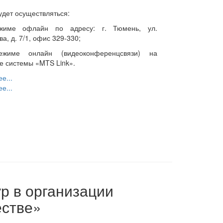
дет осуществляться:
жиме офлайн по адресу: г. Тюмень, ул.
а, д. 7/1, офис 329-330;
жиме онлайн (видеоконференцсвязи) на
е системы «MTS Link».
е...
е...
р в организации
естве»