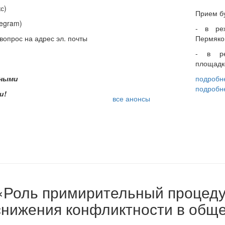
акс)
Прием бу
legram)
- в ре
вопрос на адрес эл. почты
Пермяков
- в ре
площадк
зными
подробне
подробне
и!
все анонсы
 «Роль примирительный процеду
снижения конфликтности в общ