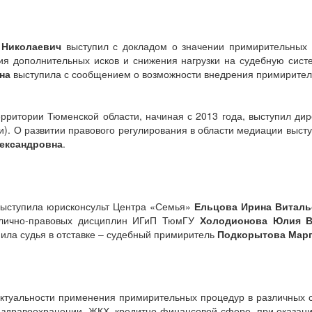
 Николаевич
выступил с докладом о значении примирительных 
я дополнительных исков и снижения нагрузки на судебную систе
на
выступила с сообщением о возможности внедрения примирител
рритории Тюменской области, начиная с 2013 года, выступил ди
). О развитии правового регулирования в области медиации выст
ександровна
.
выступила юрисконсульт Центра «Семья»
Ельцова Ирина Виталь
блично-правовых дисциплин ИГиП ТюмГУ
Холодионова Юлия В
ила судья в отставке – судебный примиритель
Подкорытова Марг
ктуальности применения примирительных процедур в различных 
 здравоохранении, ЖКХ, кредитно-финансовой сфере, при оказании