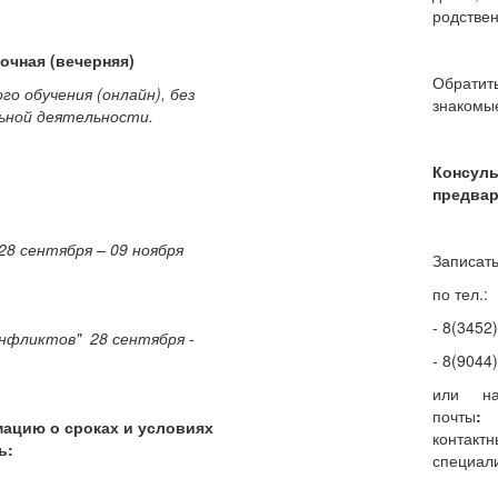
родствен
очная (вечерняя)
Обратит
о обучения (онлайн), без
знакомые
ьной деятельности.
Консу
предвар
28 сентября – 09 ноября
Записат
по тел.:
- 8(3452
нфликтов" 28 сентября -
- 8(9044
или на
почты
ацию о сроках и условиях
контакт
ь:
специали