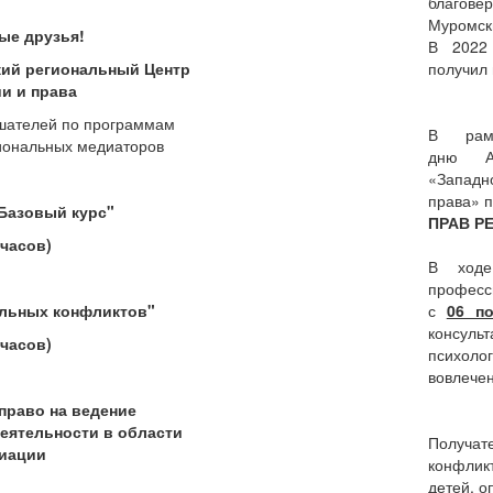
благов
Муромски
ые друзья!
В 2022 
ий региональный Центр
получил 
и и права
шателей по программам
В рамк
иональных медиаторов
дню Ав
«Западн
права» 
Базовый курс"
ПРАВ Р
 часов)
В ход
професс
льных конфликтов"
с
06 п
консуль
 часов)
психоло
вовлече
право на ведение
еятельности в области
Получат
иации
конфликт
детей, о