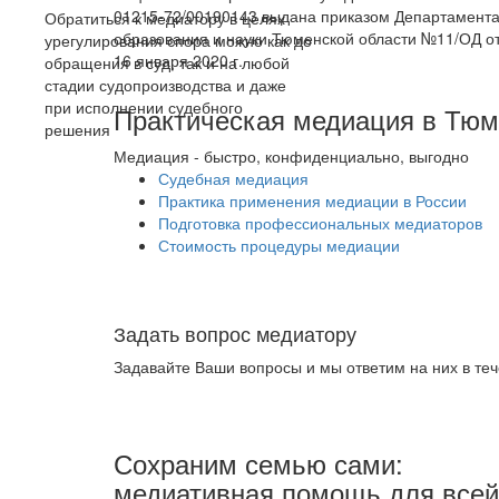
01215-72/00190143 выдана приказом Департамент
Обратиться к медиатору в целях
образования и науки Тюменской области №11/ОД о
урегулирования спора можно как до
16 января 2020 г.
обращения в суд, так и на любой
стадии судопроизводства и даже
при исполнении судебного
Практическая медиация в Тю
решения
Медиация - быстро, конфиденциально, выгодно
Судебная медиация
Практика применения медиации в России
Подготовка профессиональных медиаторов
Стоимость процедуры медиации
Задать вопрос медиатору
Задавайте Ваши вопросы и мы ответим на них в теч
Сохраним семью сами:
медиативная помощь для всей