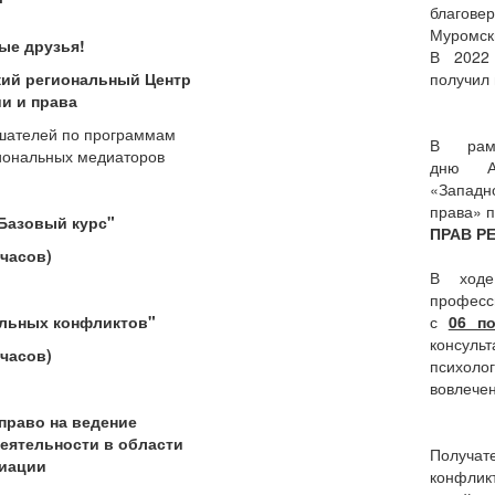
благов
Муромски
ые друзья!
В 2022 
ий региональный Центр
получил 
и и права
шателей по программам
В рамк
иональных медиаторов
дню Ав
«Западн
права» 
Базовый курс"
ПРАВ Р
 часов)
В ход
професс
льных конфликтов"
с
06 п
консуль
 часов)
психоло
вовлече
право на ведение
еятельности в области
Получат
иации
конфликт