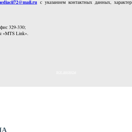
ediacii72@mail.ru
с указанием контактных данных, характер
офис 329-330;
ы «MTS Link».
все анонсы
НА