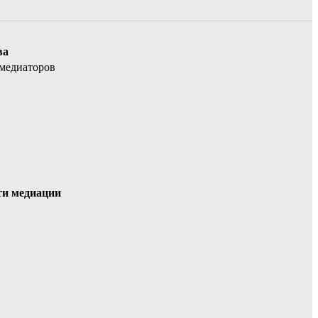
ва
 медиаторов
ти медиации