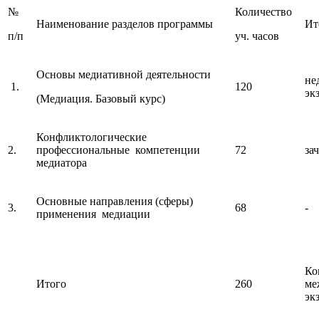
№
Количество
Наименование разделов программы
Ит
п/п
уч. часов
Основы медиативной деятельности
не
1.
120
эк
(Медиация. Базовый курс)
Конфликтологические
2.
профессиональные компетенции
72
за
медиатора
Основные направления (сферы)
3.
68
-
применения медиации
Ко
Итого
260
ме
эк