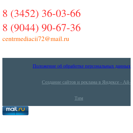
8 (3452) 36-03-66
8 (9044) 90-67-36
centrmediacii72@mail.ru
Положение об обработке персональных данных
Создание сайтов и реклама в Яндексе - Ай-
Тим