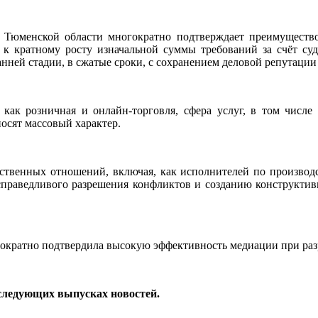
Тюменской области многократно подтверждает преимущество 
т к кратному росту изначальной суммы требований за счёт с
анней стадии, в сжатые сроки, с сохранением деловой репутаци
 как розничная и онлайн-торговля, сфера услуг, в том числ
осят массовый характер.
твенных отношений, включая, как исполнителей по производст
праведливого разрешения конфликтов и созданию конструктивн
днократно подтвердила высокую эффективность медиации при ра
следующих выпусках новостей.