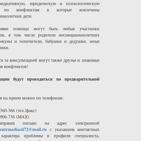
медиативную, юридическую и психологическую
 по конфликтам в которые вовлечены
еннолетние дети.
елями помощи могут быть любые участники
ов, в том числе родители несовершеннолетних
пекуны и попечители, бабушки и дедушки, иные
ники.
ся за консультацией могут также друзья и знакомые
ов конфликтов!
тации будут проводиться по предварительной
ся на прием можно по телефонам:
-360-366 (тел./факс)
)-906-736 (MAX)
правив письмо на адрес электронной
centrmediacii72@mail.ru
с указанием контактных
 характера проблемы и профиля специалиста,