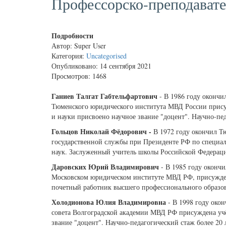
Профессорско-преподавате
Подробности
Автор:
Super User
Категория:
Uncategorised
Опубликовано: 14 сентября 2021
Просмотров: 1468
Ганиев Талгат Габтельфартович
- В 1986 году оконч
Тюменского юридического института МВД России присуж
и науки присвоено научное звание "доцент". Научно-пед
Гольцов Николай Фёдорович -
В 1972 году окончил Т
государственной службы при Президенте РФ по специал
наук. Заслуженный учитель школы Российской Федерации
Даровских Юрий Владимирович
- В 1985 году оконч
Московском юридическом институте МВД РФ, присуждена 
почетный работник высшего профессионального образова
Холодионова Юлия Владимировна
- В 1998 году око
совета Волгоградской академии МВД РФ присуждена учё
звание "доцент". Научно-педагогический стаж более 20 