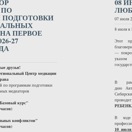
ОР
08 И
 ПО
ЛЮБ
 ПОДГОТОВКИ
07 июля 
НАЛЬНЫХ
8 июля в
НА ПЕРВОЕ
26-27
Этот п
ДА
благовер
— покров
указом
государст
ые друзья!
егиональный Центр медиации
права
В рамк
ей по программам подготовки
дню Авто
ьных медиаторов
Сибирск
проводи
Базовый курс"
РЕБЕНК
 часов)
В ход
льных конфликтов"
професси
 часов)
10 июля