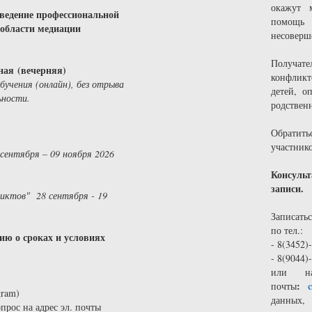
окажут 
 ведение профессиональной
помощь
 области медиации
несоверш
Получат
ная (вечерняя)
конфликт
бучения (онлайн), без отрыва
детей, о
ьности.
родствен
Обратить
участник
 сентября – 09 ноября 2026
Консуль
записи.
иктов" 28 сентября - 19
Записать
по тел.:
ю о сроках и условиях
- 8(3452)
- 8(9044
или на
)
:
почты
gram)
данных,
прос на адрес эл. почты