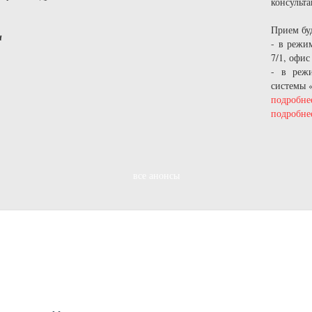
консульта
Прием буд
и
- в режи
7/1, офис
- в режи
системы 
подробнее
подробнее
все анонсы