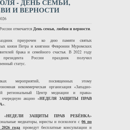
ЮЛЯ - ДЕНЬ СЕМЬИ,
ВИ И ВЕРНОСТИ
2026
День семьи, любви и верности
 России отмечается
.
раздник приурочен ко дню памяти святых
ных князя Петра и княгини Февронии Муромских
ителей брака и семейного счастья. В 2022 году
 президента России праздник получил
венный статус.
ах мероприятий, посвященных этому
номная некоммерческая организация «Западно-
ий региональный Центр медиации и права»
НЕДЕЛЯ ЗАЩИТЫ ПРАВ
т очередную акцию «
А
».
НЕДЕЛИ ЗАЩИТЫ ПРАВ РЕБЁНКА
е «
»
06 по
ональные медиаторы, юристы и психологи с
 2026 года
проведут бесплатные консультации и